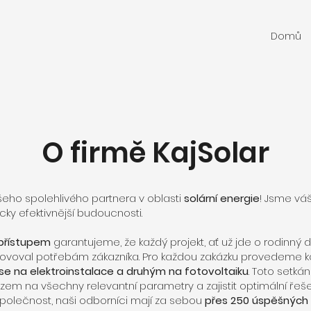
Domů
O firmě KajSolar
eho spolehlivého partnera v oblasti
solární energie
! Jsme vá
icky efektivnější budoucnosti.
 přístupem
garantujeme, že každý projekt, ať už jde o rodinný
hovoval potřebám zákazníka. Pro každou zakázku provedeme ko
 se na elektroinstalace a druhým na fotovoltaiku
. Toto setkán
azem na všechny relevantní parametry a zajistit optimální řešen
společnost, naši odborníci mají za sebou
p
řes 250
úspěšných r