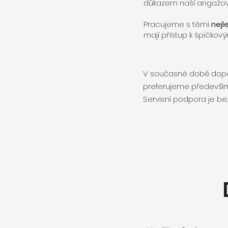
důkazem naší angažova
Pracujeme s těmi
nejl
mají přístup k špičko
V současné době dop
preferujeme především p
Servisní podpora je b