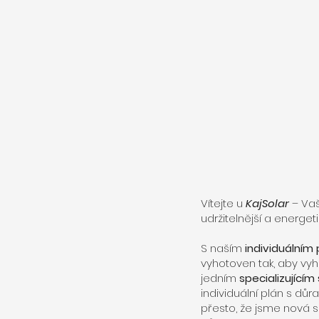
Vítejte u
KajSolar
– Vaš
udržitelnější a energet
S naším
individuálním
vyhotoven tak, aby vy
jedním
specializujícím
individuální plán s důr
přesto, že jsme nová 