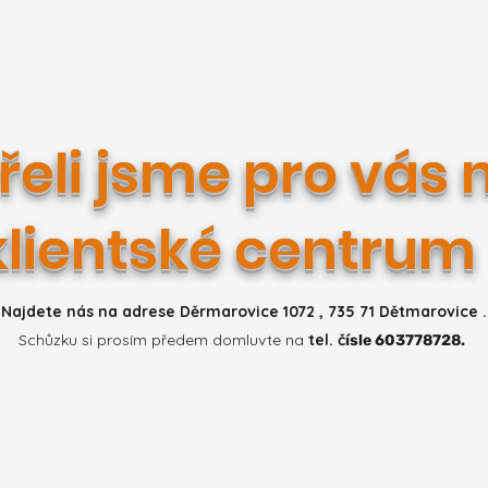
eli jsme pro vás 
klientské centrum
Najdete
nás na adrese Děrmarovice 1072 , 735 71 Dětmarovice .
Schůzku si prosím předem domluvte na
tel. č
ísle 603778728.