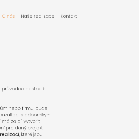
O nás
Naše realizace
Kontakt
š průvodce cestou k
 dům nebo firmu, bude
nzultaci s odborníky -
í má za cíl vytvořit
í pro daný projekt. I
ealizací,
které
jsou