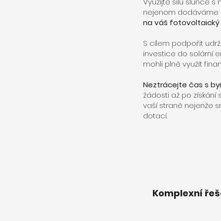
Využijte sílu slunce s
nejenom dodáváme so
na váš fotovoltaický
S cílem podpořit udrži
investice do solární 
mohli plně využít fina
Neztrácejte čas s by
žádosti až po získání 
vaší straně nejenže sn
dotací.
Komplexní řeše