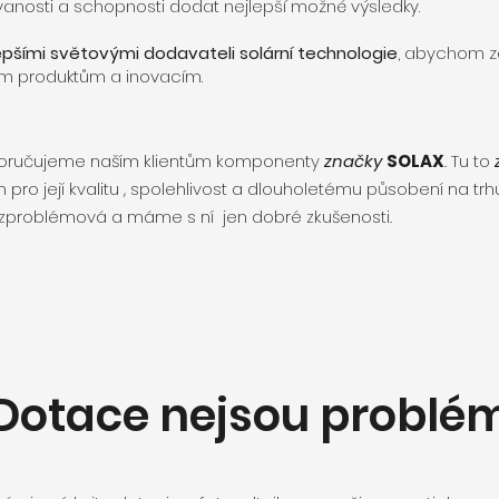
nosti a schopnosti dodat nejlepší možné výsledky.
epšími světovými dodavateli solární technologie
, abychom zaj
vým produktům a inovacím.
oručujeme naším klientům komponenty
značky
SOLAX
. Tu to
ro její kvalitu , spolehlivost a dlouholetému působení na trhu
ezproblémová a máme s ní jen dobré zkušenosti.
Dotace nejsou problé