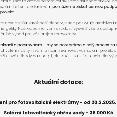
 námi a získejte dotaci na fotovoltaiku pro vaši energetickou ne
lární řešení, ale také vám
pomůžeme získat cennou podpo
 projekt
.
telnost a snížit zátěž naší planety, vláda poskytuje atraktivní 
energetiky. Naši odborníci vám s radostí vysvětlí vše o dostup
nčních výhod pro váš projekt fotovoltaiky.
rokracií a papírováním – my se postaráme o celý proces za 
schválení, náš tým vám umožní realizovat váš solární projekt s
ížíte své náklady na energii, ale také si zajistíte maximální 
Aktuální dotace:
ní pro fotovoltaické elektrárny - od 20.2.2025.
Solární fotovoltaický ohřev vody - 35 000 Kč