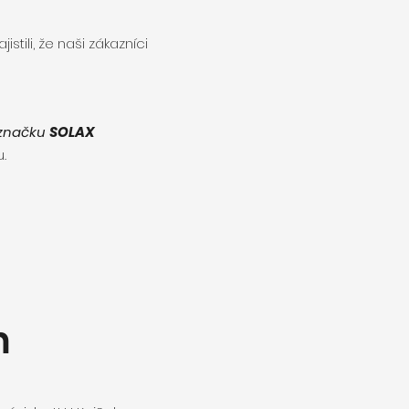
istili, že naši zákazníci
značku
SOLAX
.
m