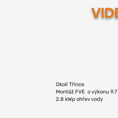
VID
Okolí Třince
Montáž FVE o výkonu 9.7
2.8 kWp ohřev vody