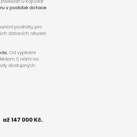
závislost! U KajSolar
ru v podobě dotace
finanční podněty pro
ných dotacích, abyste
vás.
Od vyplnění
 klidem. S námi na
výhody dostupných
 až 147 000 Kč.