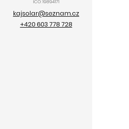
IČO:
19894171
kajsolar@seznam.cz
+420 603 778 728